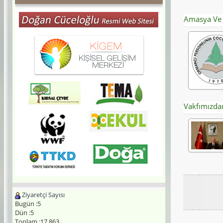
Amasya Ve 
Vakfımızdan
Ziyaretçi Sayısı
Bugün :5
Dün :5
Toplam :17.863