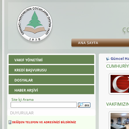
Güncel H
VAKIF YÖNETİMİ
CUMHURİYE
KREDİ BAŞVURUSU
DOSYALAR
HABER ARŞİVİ
Site İçi Arama
VAKFIMIZIN
DUYURULAR
DEĞİŞEN TELEFON VE ADRESİNİZİ BİLDİRİNİZ
Değişen telefon ve adresinizi 30 gün içerisinde