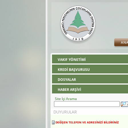
VAKIF YÖNETİMİ
KREDİ BAŞVURUSU
DOSYALAR
HABER ARŞİVİ
Site İçi Arama
DUYURULAR
DEĞİŞEN TELEFON VE ADRESİNİZİ BİLDİRİNİZ