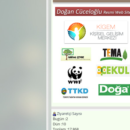
Ziyaretçi Sayısı
Bugün :2
Dün :10
Toplam :17.868