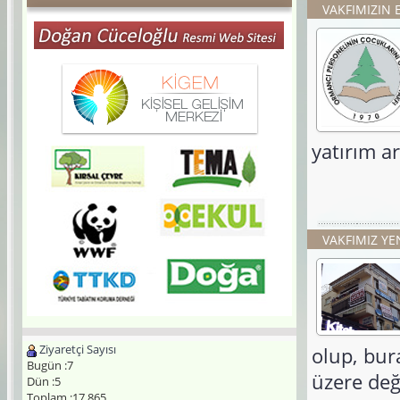
VAKFIMIZIN 
yatırım a
VAKFIMIZ YE
Ziyaretçi Sayısı
olup, bur
Bugün :7
üzere değ
Dün :5
Toplam :17.865