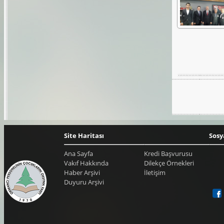
Site Haritası
Sosy
Ana Sayfa
Kredi Başvurusu
Vakıf Hakkında
Dilekçe Örnekleri
Haber Arşivi
İletişim
Duyuru Arşivi