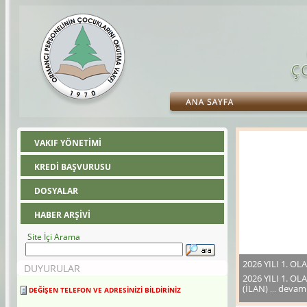
VAKIF YÖNETİMİ
KREDİ BAŞVURUSU
DOSYALAR
HABER ARŞİVİ
Site İçi Arama
2026 YILI 1. O
DUYURULAR
2026 YILI 1. O
DEĞİŞEN TELEFON VE ADRESİNİZİ BİLDİRİNİZ
(İLAN)
devamı
...
Değişen telefon ve adresinizi 30 gün içerisinde