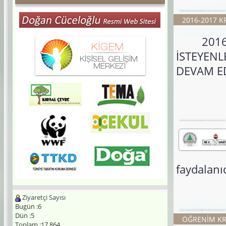
2016-2017 K
2016-2
İSTEYEN
DEVAM E
faydalanı
Ziyaretçi Sayısı
Bugün :6
Dün :5
ÖĞRENİM KRE
Toplam :17.864