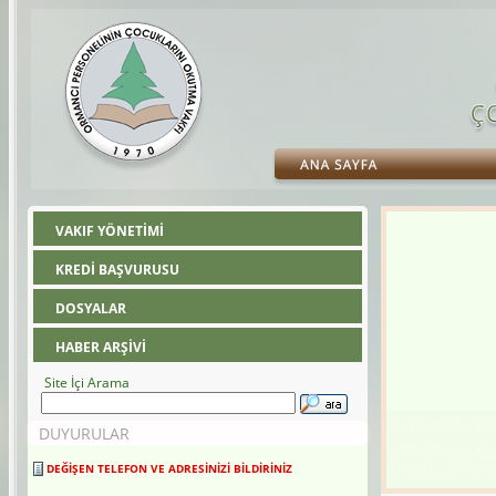
VAKIF YÖNETİMİ
KREDİ BAŞVURUSU
DOSYALAR
HABER ARŞİVİ
Site İçi Arama
2025 YILI 2. O
DUYURULAR
2025 YILI 2. O
DEĞİŞEN TELEFON VE ADRESİNİZİ BİLDİRİNİZ
YAPILDI
deva
...
Değişen telefon ve adresinizi 30 gün içerisinde