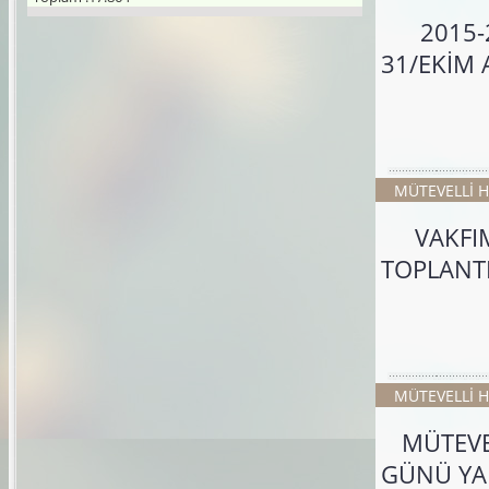
2015-2
31/EKİM 
MÜTEVELLİ H
VAKFIMI
TOPLANTI
MÜTEVELLİ H
MÜTEVELL
GÜNÜ YA