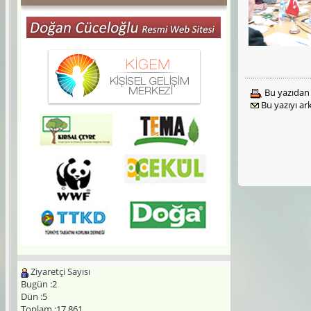
Bu yazıdan 
Bu yazıyı a
Ziyaretçi Sayısı
Bugün :2
Dün :5
Toplam :17.861