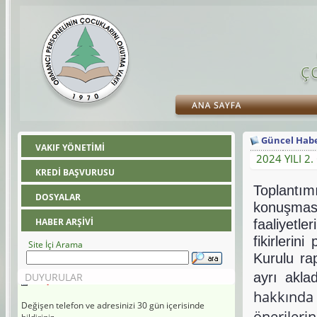
Güncel Habe
VAKIF YÖNETİMİ
2024 YILI 2
KREDİ BAŞVURUSU
Toplantı
DOSYALAR
konuşmas
HABER ARŞİVİ
faaliyetl
fikirlerin
Site İçi Arama
Kurulu rap
DEĞİŞEN TELEFON VE ADRESİNİZİ BİLDİRİNİZ
ayrı aklad
DUYURULAR
hakkında 
Değişen telefon ve adresinizi 30 gün içerisinde
bildiriniz..
öneril