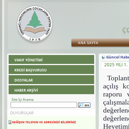
Güncel Habe
VAKIF YÖNETİMİ
2025 YILI 1
KREDİ BAŞVURUSU
Toplan
DOSYALAR
açılış 
HABER ARŞİVİ
raporu 
Site İçi Arama
çalışma
değerle
DUYURULAR
değerlen
DEĞİŞEN TELEFON VE ADRESİNİZİ BİLDİRİNİZ
Heyetimiz
Değişen telefon ve adresinizi 30 gün içerisinde