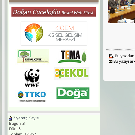
Bu yazıdan 
Bu yazıyı a
Ziyaretçi Sayısı
Bugün :3
Dün :5
Toplam :17.862